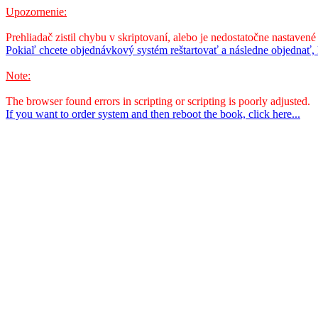
Upozornenie:
Prehliadač zistil chybu v skriptovaní, alebo je nedostatočne nastavené
Pokiaľ chcete objednávkový systém reštartovať a následne objednať, k
Note:
The browser found errors in scripting or scripting is poorly adjusted.
If you want to order system and then reboot the book, click here...