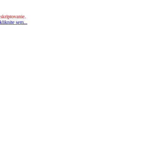
 skriptovanie.
liknite sem...