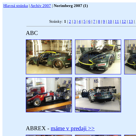
Hlavná stránka
|
Archív 2007
|
Norimberg 2007 (1)
Stránky:
1
|
2
|
3
|
4
|
5
|
6
|
7
|
8
|
9
|
10
|
11
|
12
|
13
|
ABC
ABREX -
máme v predaji >>