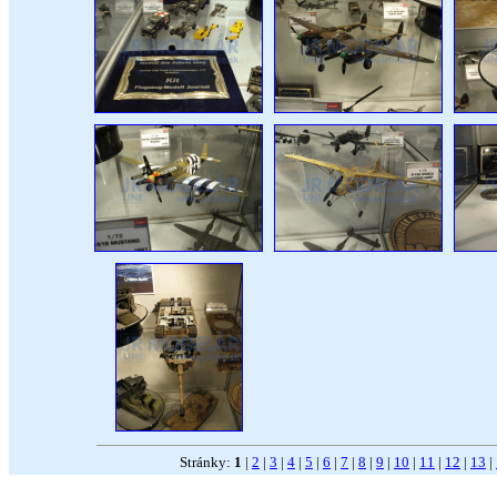
Stránky:
1
|
2
|
3
|
4
|
5
|
6
|
7
|
8
|
9
|
10
|
11
|
12
|
13
|