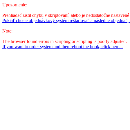
Upozornenie:
Prehliadač zistil chybu v skriptovaní, alebo je nedostatočne nastavené
Pokiaľ chcete objednávkový systém reštartovať a následne objednať, k
Note:
The browser found errors in scripting or scripting is poorly adjusted.
If you want to order system and then reboot the book, click here...