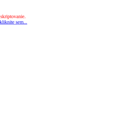
 skriptovanie.
liknite sem...