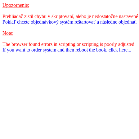
Upozornenie:
Prehliadač zistil chybu v skriptovaní, alebo je nedostatočne nastavené
Pokiaľ chcete objednávkový systém reštartovať a následne objednať, k
Note:
The browser found errors in scripting or scripting is poorly adjusted.
If you want to order system and then reboot the book, click here...