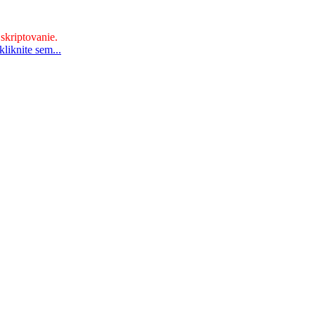
 skriptovanie.
liknite sem...