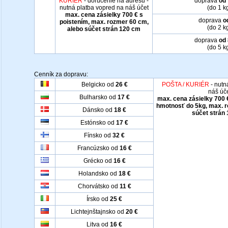
KURIÉR
- doručenie na adresu -
doprava
od 
nutná platba vopred na náš účet
(do 1 k
max. cena zásielky 700 € s
doprava
o
poistením, max. rozmer 60 cm,
(do 2 k
alebo súčet strán 120 cm
doprava
od 
(do 5 k
Cenník za dopravu:
Belgicko od
26 €
POŠTA / KURIÉR
- nutn
náš úč
Bulharsko od
17 €
max. cena zásielky 700 
hmotnosť do 5kg, max. r
Dánsko od
18 €
súčet strán
Estónsko od
17 €
Fínsko od
32 €
Francúzsko od
16 €
Grécko od
16 €
Holandsko od
18 €
Chorvátsko od
11 €
Írsko od
25 €
Lichtejnštajnsko od
20 €
Litva od
16 €