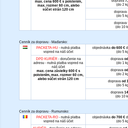
doprava
7
max. cena 600 € s poistením,
(do 2 k
max. rozmer 60 cm, alebo
súčet strán 120 cm
doprava
(do 5 k
doprava
(do 10 k
Cenník za dopravu - Maďarsko:
PACKETA-HU
- nutná platba
objednávka
do 600 €
d
vopred na náš účet
(do 5 k
DPD KURIÉR
- doručenie na
doprava
od
adresu - nutná platba vopred na
(do 1 k
náš účet
doprava
od
max. cena zásielky 600 € s
(do 2 k
poistením, max. rozmer 60 cm,
alebo súčet strán 120 cm
doprava
od 
(do 5 k
doprava
14
(do 10 k
Cenník za dopravu - Rumunsko:
PACKETA-RO
- nutná platba
objednávka
do 700 €
d
vopred na náš účet
(do 5 k