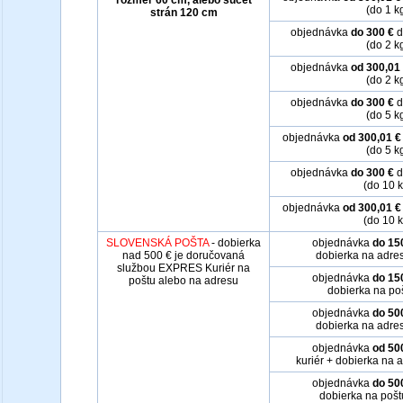
rozmer 60 cm, alebo súčet
(do 1 k
strán 120 cm
objednávka
do 300 €
d
(do 2 k
objednávka
od 300,01
(do 2 k
objednávka
do 300 €
d
(do 5 k
objednávka
od 300,01 €
(do 5 k
objednávka
do 300 €
d
(do 10 k
objednávka
od 300,01 €
(do 10 k
SLOVENSKÁ POŠTA
- dobierka
objednávka
do 15
nad 500 € je doručovaná
dobierka na adre
službou EXPRES Kuriér na
objednávka
do 15
poštu alebo na adresu
dobierka na po
objednávka
do 50
dobierka na adre
objednávka
od 50
kuriér + dobierka na 
objednávka
do 50
dobierka na poš