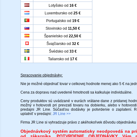
Lotyšsko od
16 €
Luxembursko od
25 €
Portugalsko od
19 €
Slovinsko od
11,50 €
Španielsko od
22,50 €
Švajčiarsko od
32 €
Švédsko od
33 €
Taliansko od
17 €
Spracovanie objednávky:
Nie je možné objednať tovar v celkovej hodnote menej ako 5 € na je
Cena za dopravu nad uvedené hmotnosti sa kalkuluje individuálne.
Ceny produktov sú uvádzané v eurách vrátane dane z pridanej hodno
možný v hotovosti pri prevzatí tovaru na dobierku, alebo v hotovosti 
predajni JR Line. Súčasťou dodávky je potvrdenie o zaplatení. 
uplatniť v predajni:
JR Line >>
Firma JR Line si vyhradzuje právo z akéhokoľvek dôvodu objednávku 
Objednávkový systém automaticky neodpovedá na pri
od zákazníka. POTVRDENIE OBJEDNÁVKY Vám p