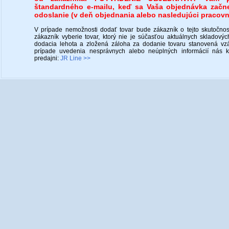
štandardného e-mailu, keď sa Vaša objednávka začn
odoslanie (v deň objednania alebo nasledujúci pracovn
V prípade nemožnosti dodať tovar bude zákazník o tejto skutočnost
zákazník vyberie tovar, ktorý nie je súčasťou aktuálnych skladový
dodacia lehota a zložená záloha za dodanie tovaru stanovená v
prípade uvedenia nesprávnych alebo neúplných informácií nás k
predajni:
JR Line >>