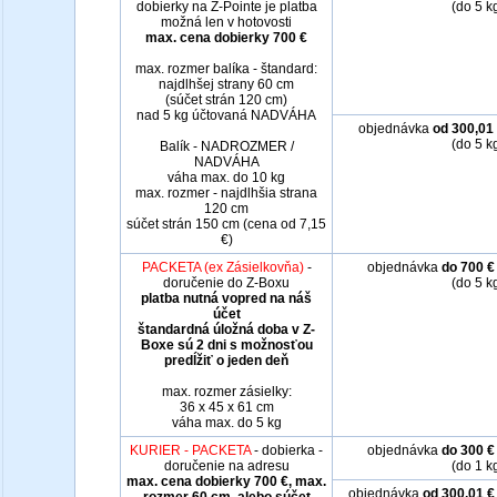
dobierky na Z-Pointe je platba
(do 5 k
možná len v hotovosti
max. cena dobierky 700 €
max. rozmer balíka - štandard:
najdlhšej strany 60 cm
(súčet strán 120 cm)
nad 5 kg účtovaná NADVÁHA
objednávka
od 300,01
(do 5 k
Balík - NADROZMER /
NADVÁHA
váha max. do 10 kg
max. rozmer - najdlhšia strana
120 cm
súčet strán 150 cm (cena od 7,15
€)
PACKETA (ex Zásielkovňa)
-
objednávka
do 700 €
doručenie do Z-Boxu
(do 5 k
platba nutná vopred na náš
účet
štandardná úložná doba v Z-
Boxe sú 2 dni s možnosťou
predĺžiť o jeden deň
max. rozmer zásielky:
36 x 45 x 61 cm
váha max. do 5 kg
KURIER - PACKETA
- dobierka -
objednávka
do 300 €
doručenie na adresu
(do 1 k
max. cena dobierky 700 €, max.
objednávka
od 300,01 €