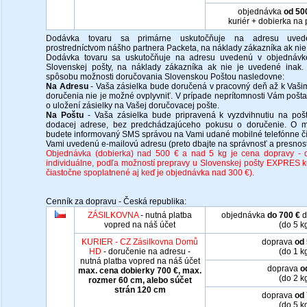
objednávka
od 50
kuriér + dobierka na
Dodávka tovaru sa primárne uskutočňuje na adresu uved
prostredníctvom nášho partnera
Packeta, na náklady zákazníka ak nie
Dodávka tovaru sa uskutočňuje na adresu uvedenú v objednávke
Slovenskej pošty, na náklady zákazníka ak nie je uvedené inak
spôsobu možnosti doručovania Slovenskou Poštou nasledovne:
Na Adresu
- Vaša zásielka bude doručená v pracovný deň až k Vaši
doručenia nie je možné ovplyvniť. V prípade neprítomnosti Vám poš
o uložení zásielky na Vašej doručovacej pošte.
Na Poštu
- Vaša zásielka bude pripravená k vyzdvihnutiu na pošt
dodacej adrese, bez predchádzajúceho pokusu o doručenie. O mo
budete informovaný SMS správou na Vami udané mobilné telefónne čí
Vami uvedenú e-mailovú adresu (preto dbajte na správnosť a presnosť
Objednávka (dobierka) nad 500 € a nad 5 kg je cena dopravy - d
individuálne, podľa možností prepravy u Slovenskej pošty EXPRES k
čiastočne spoplatnené aj keď je objednávka nad 300 €).
Cenník za dopravu - Česká republika:
ZÁSILKOVNA
- nutná platba
objednávka
do 700 €
d
vopred na náš účet
(do 5 k
KURIER - CZ Zásilkovna Domů
doprava
od 
HD
- doručenie na adresu -
(do 1 k
nutná platba vopred na náš účet
doprava
o
max. cena dobierky 700 €, max.
(do 2 k
rozmer 60 cm, alebo súčet
strán 120 cm
doprava
od 
(do 5 k