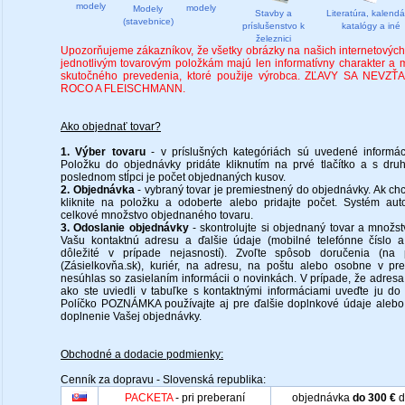
modely
modely
Modely
Stavby a
Literatúra, kalendá
(stavebnice)
príslušenstvo k
katalógy a iné
železnici
Upozorňujeme zákazníkov, že všetky obrázky na našich internetových
jednotlivým tovarovým položkám majú len informatívny charakter a 
skutočného prevedenia, ktoré použije výrobca. ZĽAVY SA NEV
ROCO A FLEISCHMANN.
Ako objednať tovar?
1. Výber tovaru
- v príslušných kategóriách sú uvedené informác
Položku do objednávky pridáte kliknutím na prvé tlačítko a s dru
poslednom stĺpci je počet objednaných kusov.
2. Objednávka
- vybraný tovar je premiestnený do objednávky. Ak ch
kliknite na položku a odoberte alebo pridajte počet. Systém aut
celkové množstvo objednaného tovaru.
3. Odoslanie objednávky
- skontrolujte si objednaný tovar a množs
Vašu kontaktnú adresu a ďalšie údaje (mobilné telefónne číslo 
dôležité v prípade nejasností). Zvoľte spôsob doručenia (na
(Zásielkovňa.sk), kuriér, na adresu, na poštu alebo osobne v pre
nesúhlas so zasielaním informácii o novinkách. V prípade, že adresa
ako ste uviedli v tabuľke s kontaktnými informáciami uveďte ju 
Políčko POZNÁMKA používajte aj pre ďalšie doplnkové údaje alebo
doplnenie Vašej objednávky.
Obchodné a dodacie podmienky:
Cenník za dopravu - Slovenská republika:
PACKETA
- pri preberaní
objednávka
do 300 €
d