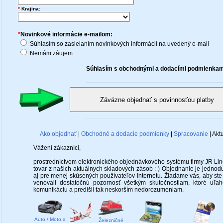
*
Krajina:
*
Novinkové informácie e-mailom:
Súhlasím so zasielaním novinkových informácií na uvedený e-mail
Nemám záujem
Súhlasím s obchodnými a dodacími podmienkam
Ako objednať
|
Obchodné a dodacie podmienky
|
Spracovanie
| Akt
Vážení zákazníci,
prostredníctvom elektronického objednávkového systému firmy JR Lin
tovar z našich aktuálnych skladových zásob :-) Objednanie je jednod
aj pre menej skúsených používateľov Internetu. Žiadame vás, aby st
venovali dostatočnú pozornosť všetkým skutočnostiam, ktoré uľa
komunikáciu a predišli tak neskorším nedorozumeniam.
Auto / Moto a
Železničné