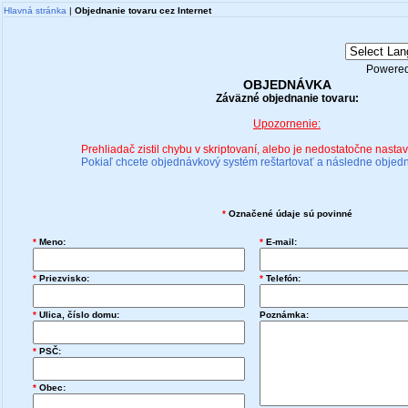
Hlavná stránka
|
Objednanie tovaru cez Internet
Powere
OBJEDNÁVKA
Záväzné objednanie tovaru:
Upozornenie:
Prehliadač zistil chybu v skriptovaní, alebo je nedostatočne nasta
Pokiaľ chcete objednávkový systém reštartovať a následne objednať
*
Označené údaje sú povinné
*
Meno:
*
E-mail:
*
Priezvisko:
*
Telefón:
*
Ulica, číslo domu:
Poznámka:
*
PSČ:
*
Obec: