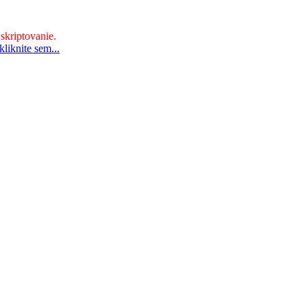
 skriptovanie.
liknite sem...