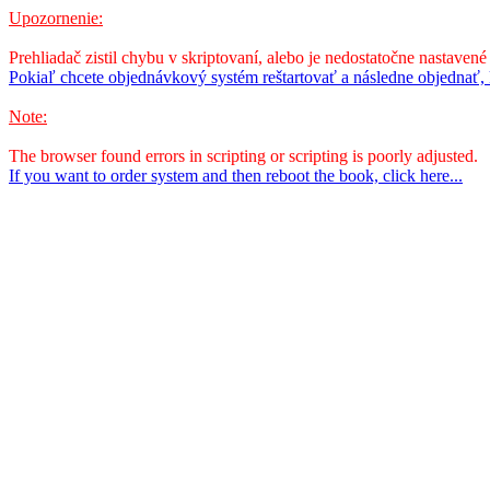
Upozornenie:
Prehliadač zistil chybu v skriptovaní, alebo je nedostatočne nastavené
Pokiaľ chcete objednávkový systém reštartovať a následne objednať, k
Note:
The browser found errors in scripting or scripting is poorly adjusted.
If you want to order system and then reboot the book, click here...