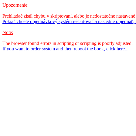
Upozornenie:
Prehliadač zistil chybu v skriptovaní, alebo je nedostatočne nastavené
Pokiaľ chcete objednávkový systém reštartovať a následne objednať, k
Note:
The browser found errors in scripting or scripting is poorly adjusted.
If you want to order system and then reboot the book, click here...