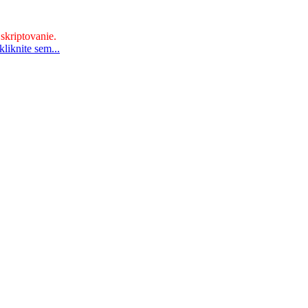
 skriptovanie.
liknite sem...