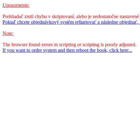
Upozornenie:
Prehliadač zistil chybu v skriptovaní, alebo je nedostatočne nastavené
Pokiaľ chcete objednávkový systém reštartovať a následne objednať, k
Note:
The browser found errors in scripting or scripting is poorly adjusted.
If you want to order system and then reboot the book, click here...