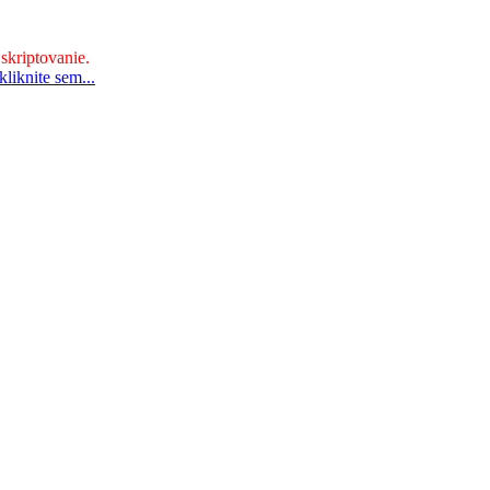
 skriptovanie.
liknite sem...