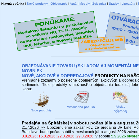
Hlavná stránka
|
Nové produkty
|
Objednanie
|
Autá
|
Modely
|
Železnica
|
Stavby
|
Literatúra
|
OBJEDNÁVANIE TOVARU (SKLADOM AJ MOMENTÁLNE
NOVINIEK
NOVÉ,
AKCIOVÉ
A DOPREDAJOVÉ
PRODUKTY NA NAŠ
Prehľadné zoznamy o posledne doplnených, akciových a dopreda
sortimente. Tieto produkty s možnosťou objednania teraz nájdete 
ikonu:
Akcia /
Mimoriadna ponuka
Nové produkty
Výpredaj
Predajňa na Špitálskej v sobotu počas júla a augusta 
21.7.2026 >>
Upozorňujeme zákazníkov, že predajňa JR Line M
Bratislave bude počas sobôt v mesiacoch júl a august 2026 zatvor
8.8.2026; 15.8.2026; 22.8.2026; 29.8.2026
. V sobotu
5.9.2026 otvore