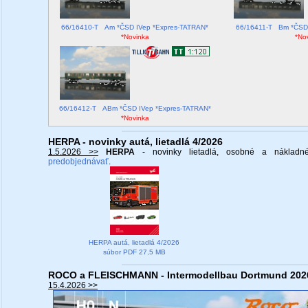
66/16410-T Am *ČSD IVep *Expres-TATRAN*
66/16411-T Bm *ČSD 
*Novinka
*No
66/16412-T ABm *ČSD IVep *Expres-TATRAN*
*Novinka
HERPA - novinky autá, lietadlá 4/2026
1.5.2026 >>
HERPA
- novinky lietadlá, osobné a náklad
predobjednávať
.
HERPA autá, lietadlá 4/2026
súbor PDF 27,5 MB
ROCO a FLEISCHMANN - Intermodellbau Dortmund 202
15.4.2026 >>