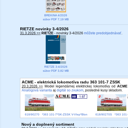
BREKINA 4/2026
súbor PDF 7,19 MB
RIETZE novinky 3-4/2026
31.3.2026 >>
RIETZE
- novinky 3-4/2026
môžete predobjednávať
.
RIETZE 3-4/2026
súbor PDF 3,82 MB
ACME - elektrická lokomotíva radu 363 101-7 ZSSK
20.3.2026 >>
Model legendárnej elektrickej lokomotívy od
ACME
Analógová varianta
aj
digitál so zvukom
, posledné kusy skladom.
618/90270 *363 101-7*SK-ZSSK V-VIep*Blon
618/90270S *363 101-
Nový a doplnený sortiment