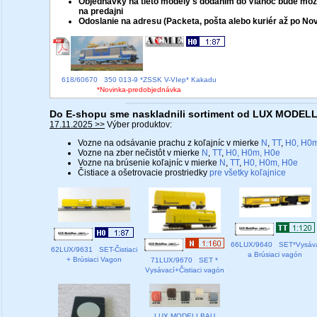
Objednávky na tieto modely s dodaním do Vianoc bude mož
na predajni
Odoslanie na adresu (Packeta, pošta alebo kuriér až po No
618/60670 350 013-9 *ZSSK V-VIep* Kakadu
*Novinka-predobjednávka
Do E-shopu sme naskladnili sortiment od LUX MODE
17.11.2025 >>
Výber produktov:
Vozne na odsávanie prachu z koľajníc v mierke
N
,
TT
,
H0, H0m
Vozne na zber nečistôt v mierke
N
,
TT
,
H0, H0m, H0e
Vozne na brúsenie koľajníc v mierke
N
,
TT
,
H0, H0m, H0e
Čistiace a ošetrovacie prostriedky
pre všetky koľajnice
66LUX/9640 SET*Vysáv
62LUX/9631 SET-Čistiaci
a Brúsiaci vagón
+ Brúsiaci Vagon
71LUX/9670 SET *
Vysávací+Čistiaci vagón
LUX MODELLBAU