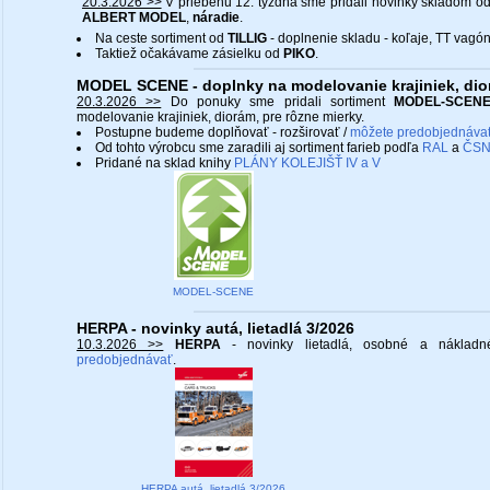
20.3.2026 >>
V priebehu 12. týždňa sme pridali novinky skladom o
ALBERT MODEL
,
náradie
.
Na ceste sortiment od
TILLIG
- doplnenie skladu - koľaje, TT vagóny
Taktiež očakávame zásielku od
PIKO
.
MODEL SCENE - doplnky na modelovanie krajiniek, di
20.3.2026 >>
Do ponuky sme pridali sortiment
MODEL-SCEN
modelovanie krajiniek, diorám, pre rôzne mierky.
Postupne budeme doplňovať - rozširovať /
môžete predobjednáva
Od tohto výrobcu sme zaradili aj sortiment farieb podľa
RAL
a
ČS
Pridané na sklad knihy
PLÁNY KOLEJIŠŤ IV a V
MODEL-SCENE
HERPA - novinky autá, lietadlá 3/2026
10.3.2026 >>
HERPA
- novinky lietadlá, osobné a náklad
predobjednávať
.
HERPA autá, lietadlá 3/2026