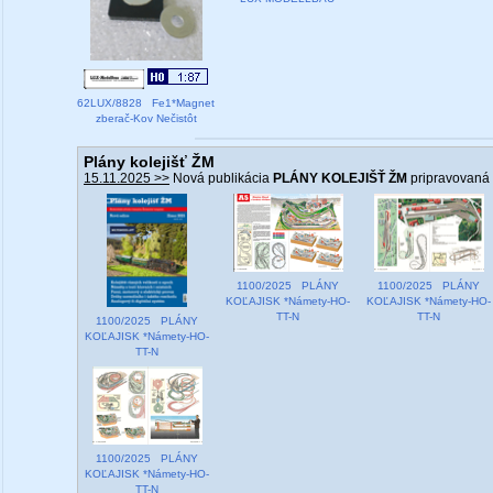
62LUX/8828 Fe1*Magnet
zberač-Kov Nečistôt
Plány kolejišť ŽM
15.11.2025 >>
Nová publikácia
PLÁNY KOLEJIŠŤ ŽM
pripravovaná
1100/2025 PLÁNY
1100/2025 PLÁNY
KOĽAJISK *Námety-HO-
KOĽAJISK *Námety-HO-
TT-N
TT-N
1100/2025 PLÁNY
KOĽAJISK *Námety-HO-
TT-N
1100/2025 PLÁNY
KOĽAJISK *Námety-HO-
TT-N