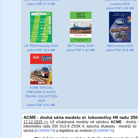
súbor PDF 27,4 MB
novinky 2026
súbor PDF 2,80 MB
LK TRAIN katalóg 2026
MVT novinky 2026
NMJ novinky 2026
súbor PDF 18,9 MB
súbor PDF 1,92 MB
súbor PDF 40,8 MB
ACME SPECIAL
PREVIEW CLASSIC
TRAINS COLLECTION
2026
súbor PDF 4,61 MB
ACME - druhá séria modelu el. lokomotívy H0 radu 35
17.12.2025 >>
Už očakávané modely od výrobcu
ACME
- druhá s
lokomotívy radu 350 013-9 ZSSK 6. epocha (Kakadu - modrá) sú 
verzia (
618/60670
) a digitálna so zvukom (
618/69670
).