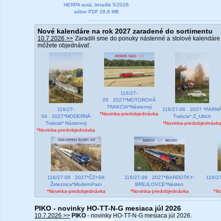
HERPA autá, lietadlá 5/2026
súbor PDF 28,8 MB
Nové kalendáre na rok 2027 zaradené do sortimentu
10.7.2026 >>
Zaradili sme do ponuky nástenné a stolové kalendáre
môžete objednávať.
116/27-
05 2027*MOTOROVÁ
TRAKCIA*Nástenný
116/27-
116/27-06 2027 *PARN
*Novinka-predobjednávka
04 2027*MODERNÁ
Trakcia* Z_Ulrich
Trakcia* Nástenný
*Novinka-predobjednávk
*Novinka-predobjednávka
116/27-08 2027*ČZ+SK
116/27-09 2027*BARDOTKY-
116/2
Železnica*ModernPam
BREJLOVCE*Násten
*Novinka-predobjednávka
*Novinka-predobjednávka
*N
PIKO - novinky HO-TT-N-G mesiaca júl 2026
10.7.2026 >>
PIKO
- novinky HO-TT-N-G mesiaca júl 2026.