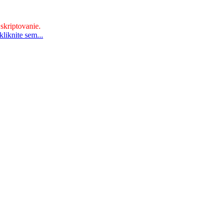
 skriptovanie.
liknite sem...