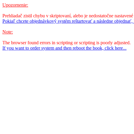
Upozornenie:
Prehliadač zistil chybu v skriptovaní, alebo je nedostatočne nastavené
Pokiaľ chcete objednávkový systém reštartovať a následne objednať, k
Note:
The browser found errors in scripting or scripting is poorly adjusted.
If you want to order system and then reboot the book, click here...