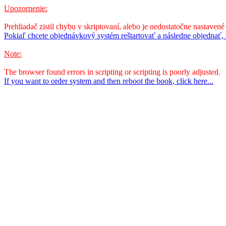
Upozornenie:
Prehliadač zistil chybu v skriptovaní, alebo je nedostatočne nastavené
Pokiaľ chcete objednávkový systém reštartovať a následne objednať, k
Note:
The browser found errors in scripting or scripting is poorly adjusted.
If you want to order system and then reboot the book, click here...