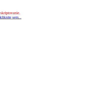
 skriptovanie.
liknite sem...