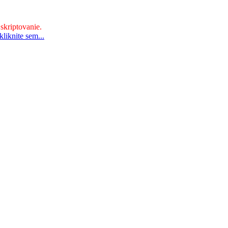
 skriptovanie.
liknite sem...