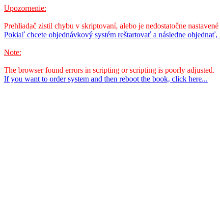
Upozornenie:
Prehliadač zistil chybu v skriptovaní, alebo je nedostatočne nastavené
Pokiaľ chcete objednávkový systém reštartovať a následne objednať, k
Note:
The browser found errors in scripting or scripting is poorly adjusted.
If you want to order system and then reboot the book, click here...