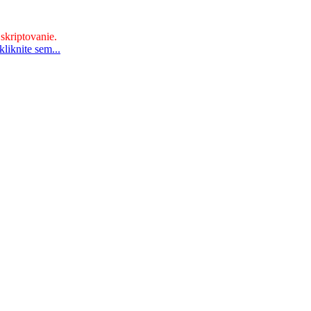
 skriptovanie.
liknite sem...