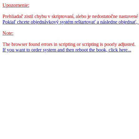
Upozornenie:
Prehliadač zistil chybu v skriptovaní, alebo je nedostatočne nastavené
Pokiaľ chcete objednávkový systém reštartovať a následne objednať, k
Note:
The browser found errors in scripting or scripting is poorly adjusted.
If you want to order system and then reboot the book, click here...