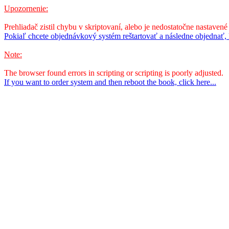
Upozornenie:
Prehliadač zistil chybu v skriptovaní, alebo je nedostatočne nastavené
Pokiaľ chcete objednávkový systém reštartovať a následne objednať, k
Note:
The browser found errors in scripting or scripting is poorly adjusted.
If you want to order system and then reboot the book, click here...