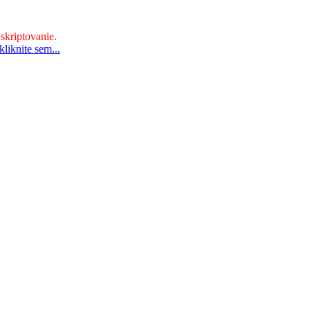
 skriptovanie.
liknite sem...