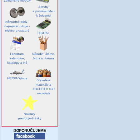
Železničné modely
Stavby
a príslušenstvo
k železnici
Náhradné diely -
napájacie zdroje -
elektro a ostatné
DIGITAL
Literatúra,
Náradie, štetce,
kalendáre,
farby a chémia
katalógy a iné
HERPA Wings
Stavebné
materiály a
ARCHITEKTUR
materiály
Novinky,
predobjednávky
DOPORUČUJEME