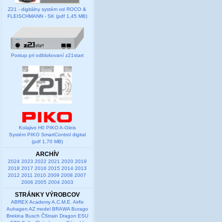
Z21 - digitálny systém od ROCO &
FLEISCHMANN - SK (pdf 1,45 MB)
Postup pri odblokovaní z21start
Kolajivo H0 PIKO A-Gleis
Systém PIKO SmartControl digital
(pdf 1,70 MB)
ARCHÍV
2024
2023
2022
2021
2020
2019
2018
2017
2016
2015
2014
2013
2012
2011
2010
2009
2008
2007
2006
2005
2004
2003
STRÁNKY VÝROBCOV
ABREX
Academy
A.C.M.E.
Airfix
Auhagen
AZ model
BRAWA
Burago
Brekina
Busch
ČStrain
Dragon
ESU