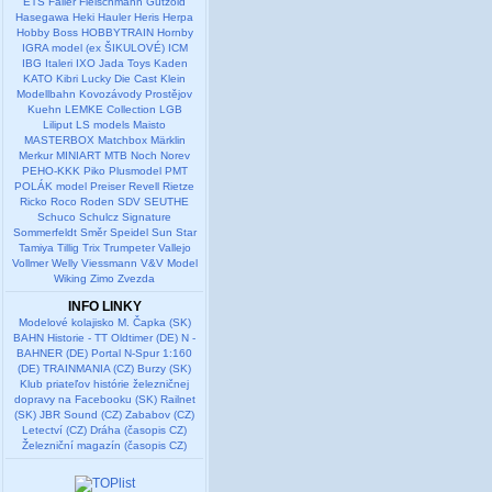
ETS
Faller
Fleischmann
Gützold
Hasegawa
Heki
Hauler
Heris
Herpa
Hobby Boss
HOBBYTRAIN
Hornby
IGRA model (ex ŠIKULOVÉ)
ICM
IBG
Italeri
IXO
Jada Toys
Kaden
KATO
Kibri
Lucky Die Cast
Klein
Modellbahn
Kovozávody Prostějov
Kuehn
LEMKE Collection
LGB
Liliput
LS models
Maisto
MASTERBOX
Matchbox
Märklin
Merkur
MINIART
MTB
Noch
Norev
PEHO-KKK
Piko
Plusmodel
PMT
POLÁK model
Preiser
Revell
Rietze
Ricko
Roco
Roden
SDV
SEUTHE
Schuco
Schulcz
Signature
Sommerfeldt
Směr
Speidel
Sun Star
Tamiya
Tillig
Trix
Trumpeter
Vallejo
Vollmer
Welly
Viessmann
V&V Model
Wiking
Zimo
Zvezda
INFO LINKY
Modelové kolajisko M. Čapka (SK)
BAHN Historie - TT Oldtimer (DE)
N -
BAHNER (DE)
Portal N-Spur 1:160
(DE)
TRAINMANIA (CZ)
Burzy (SK)
Klub priateľov histórie železničnej
dopravy na Facebooku (SK)
Railnet
(SK)
JBR Sound (CZ)
Zababov (CZ)
Letectví (CZ)
Dráha (časopis CZ)
Železniční magazín (časopis CZ)