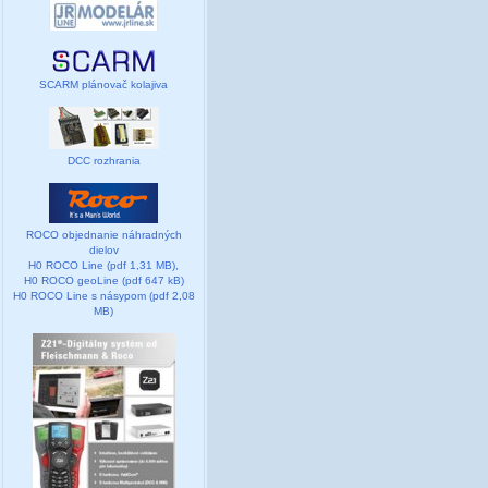
SCARM plánovač kolajiva
DCC rozhrania
ROCO objednanie náhradných
dielov
H0 ROCO Line (pdf 1,31 MB),
H0 ROCO geoLine (pdf 647 kB)
H0 ROCO Line s násypom (pdf 2,08
MB)